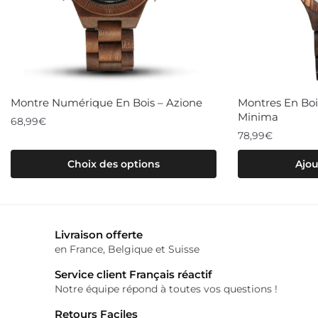
Montre Numérique En Bois – Azione
Montres En Bois
Minima
68,99
€
78,99
€
Ce
Choix des options
Ajou
produit
a
plusieurs
variations.
Livraison offerte
Les
en France, Belgique et Suisse
options
Service client Français réactif
peuvent
Notre équipe répond à toutes vos questions !
être
Retours Faciles