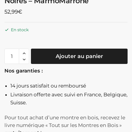
Noires – MarmoMarrone
52,99
€
En stock
quantité
Ajouter au panier
de
Montre
Nos garanties :
En
Bois
14 jours satisfait ou remboursé
Clair
Cadran
Livraison offerte
avec suivi en France, Belgique,
Marbré
Suisse.
Marron
Et
Pour tout achat d’une montre en bois, recevez le
Noir
livre numérique « Tout sur les Montres en Bois »
Aiguilles