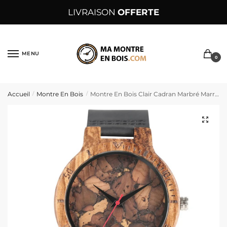
Sauter
Skip
LIVRAISON
OFFERTE
à
to
la
content
navigation
MENU
0
Accueil
Montre En Bois
Montre En Bois Clair Cadran Marbré Marron Et Noir Aiguilles Noires – MarmoMarrone
/
/