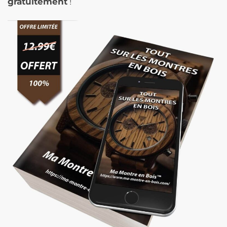
gratuitement
!
Noires
-
MarmoMarrone