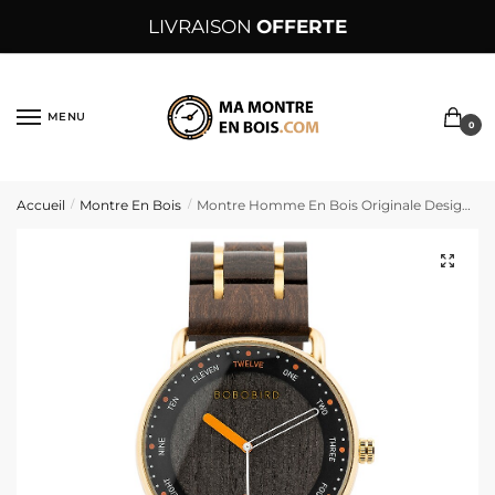
Sauter
Skip
LIVRAISON
OFFERTE
à
to
la
content
navigation
MENU
0
Accueil
Montre En Bois
Montre Homme En Bois Originale Design – Tendo
/
/