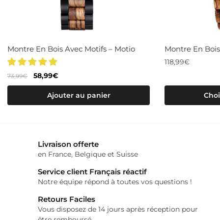
Montre En Bois Avec Motifs – Motio
Montre En Bois
118,99
€
Le
Le
58,99
€
73,99
€
Ce
prix
prix
produit
Ajouter au panier
Choi
initial
actuel
a
était :
est :
73,99€.
58,99€.
plusieurs
variations.
Livraison offerte
Les
en France, Belgique et Suisse
options
Service client Français réactif
peuvent
Notre équipe répond à toutes vos questions !
être
choisies
Retours Faciles
Vous disposez de 14 jours après réception pour
sur
être remboursé.