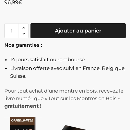
96,99
€
quantité
Ajouter au panier
de
Montre
Nos garanties :
Homme
En
14 jours satisfait ou remboursé
Bois
Originale
Livraison offerte
avec suivi en France, Belgique,
Design
Suisse.
-
Tendo
Pour tout achat d’une montre en bois, recevez le
livre numérique « Tout sur les Montres en Bois »
gratuitement
!