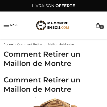
Sauter
Skip
LIVRAISON
OFFERTE
à
to
la
content
navigation
MENU
0
Accueil
Comment Retirer un Maillon de Montre
/
Comment Retirer un
Maillon de Montre
Comment Retirer un
Maillon de Montre