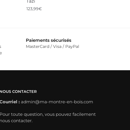
Tazi
123,99
€
Paiements sécurisés
s
MasterCard / Visa / PayPal
e
NOUS CONTACTER
Courriel :
admin@ma-montre-en-bois.com
Pour toute question, vous pouvez facilement
nous contacter.