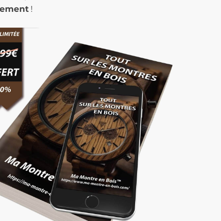
tement
!
Quadrato