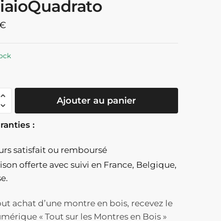
iaioQuadrato
€
ock
té
Ajouter au panier
ranties :
ours satisfait ou remboursé
graphe
aison offerte
avec suivi en France, Belgique,
se.
t
ut achat d’une montre en bois, recevez le
umérique « Tout sur les Montres en Bois »