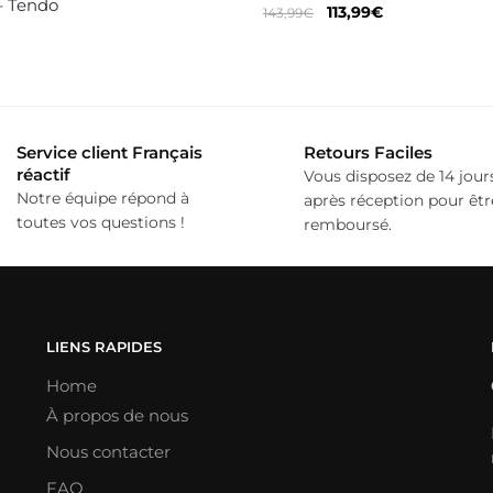
– Tendo
Le
Le
113,99
€
143,99
€
prix
prix
initial
actuel
était :
est :
143,99€.
113,99€.
Service client Français
Retours Faciles
réactif
Vous disposez de 14 jour
Notre équipe répond à
après réception pour êtr
toutes vos questions !
remboursé.
LIENS RAPIDES
Home
À propos de nous
Nous contacter
FAQ