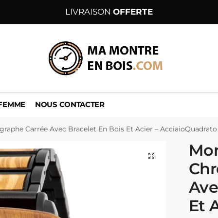
LIVRAISON
OFFERTE
 FEMME
NOUS CONTACTER
raphe Carrée Avec Bracelet En Bois Et Acier – AcciaioQuadrato
Mon
Chr
Ave
Et A