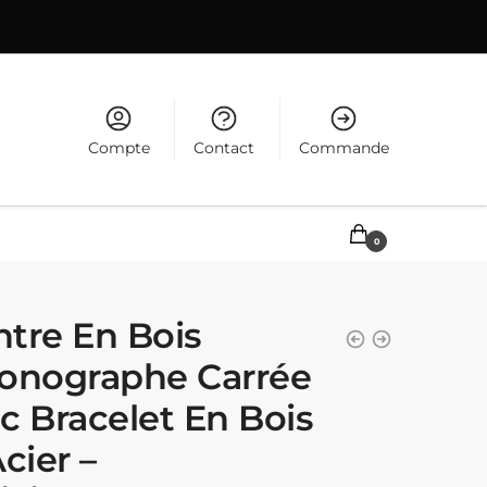
Compte
Contact
Commande
0,00
€
0
tre En Bois
onographe Carrée
c Bracelet En Bois
cier –