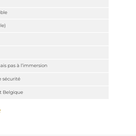
able
le)
ais pas à l’immersion
 sécurité
et Belgique
e