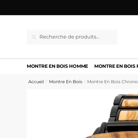
Sauter
Skip
à
to
la
content
navigation
Recherche
Recherche
pour :
MONTRE EN BOIS HOMME
MONTRE EN BOIS
Accueil
Montre En Bois
Montre En Bois Chronog
/
/