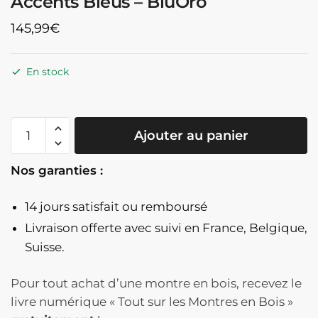
Accents Bleus – BluOro
145,99
€
En stock
quantité
Ajouter au panier
de
Montre
Nos garanties :
Chronographe
En
14 jours satisfait ou remboursé
Bois
Cadran
Livraison offerte
avec suivi en France, Belgique,
Bleu
Suisse.
Et
Doré
Pour tout achat d’une montre en bois, recevez le
Bracelet
livre numérique « Tout sur les Montres en Bois »
Bois