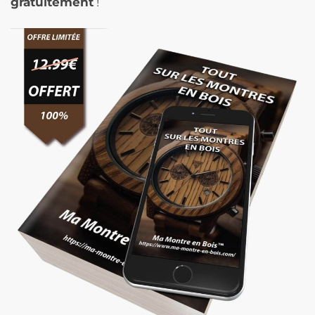
gratuitement
!
Accents
Bleus
-
BluOro