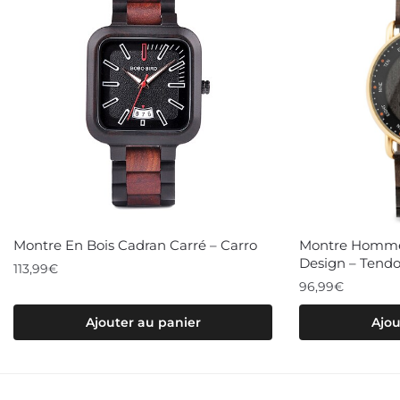
Montre En Bois Cadran Carré – Carro
Montre Homme 
Design – Tend
113,99
€
96,99
€
Ajouter au panier
Ajou