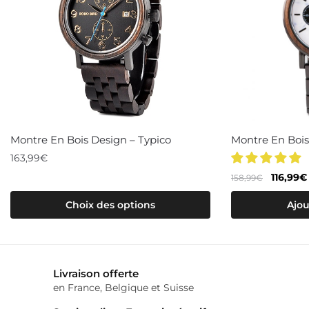
Montre En Bois Design – Typico
Montre En Bois
163,99
€
Le
116,99
€
158,99
€
Ce
prix
produit
Choix des options
Ajou
initial
a
était :
plusieurs
158,99€
variations.
Livraison offerte
Les
en France, Belgique et Suisse
options