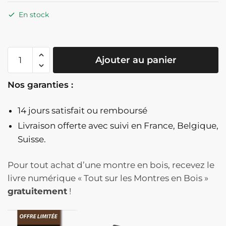
En stock
quantité
Ajouter au panier
de
Montre
Nos garanties :
Squelette
En
14 jours satisfait ou remboursé
Bois
Clair
Livraison offerte
avec suivi en France, Belgique,
Cadran
Suisse.
Noir
Et
Pour tout achat d’une montre en bois, recevez le
Doré
livre numérique « Tout sur les Montres en Bois »
-
gratuitement
!
ScheletroNero