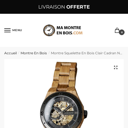
Sauter
Skip
LIVRAISON
OFFERTE
à
to
la
content
navigation
MENU
0
Accueil
Montre En Bois
Montre Squelette En Bois Clair Cadran Noir Et Doré – ScheletroNero
/
/