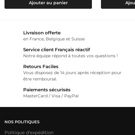
Ajouter au panier
Ajou
Livraison offerte
en France, Belgique et Suisse
Service client Français réactif
Notre équipe répond à toutes vos questions !
Retours Faciles
Vous disposez de 14 jours après réception pour
être remboursé.
Paiements sécurisés
MasterCard / Visa / PayPal
NOS POLITIQUES
Politique d’expédition