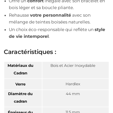
Offre un
confort
inégalé avec son bracelet en
bois léger et sa boucle pliante.
Rehausse
votre personnalité
avec son
mélange de teintes boisées naturelles.
Un choix éco-responsable qui reflète un
style
de vie intemporel
.
Caractéristiques :
Matériaux du
Bois et Acier Inoxydable
Cadran
Hardlex
Verre
Diamètre du
44 mm
cadran
11.5 mm
Épaisseur du