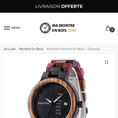
Sauter
Skip
LIVRAISON
OFFERTE
à
to
la
content
navigation
MENU
0
Accueil
Montre En Bois
Montre Femme En Bois – Diversa
/
/