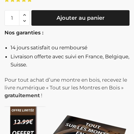
quantité
Ajouter au panier
de
Montre
Nos garanties :
Femme
En
14 jours satisfait ou remboursé
Bois
-
Livraison offerte
avec suivi en France, Belgique,
Diversa
Suisse.
Pour tout achat d’une montre en bois, recevez le
livre numérique « Tout sur les Montres en Bois »
gratuitement
!