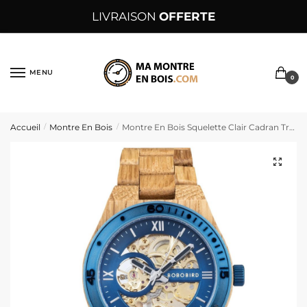
Sauter
Skip
LIVRAISON
OFFERTE
à
to
la
content
navigation
MENU
0
Accueil
Montre En Bois
Montre En Bois Squelette Clair Cadran Transparent Lunette Bleue Mécanisme Doré – ScheletroBluChiaro
/
/