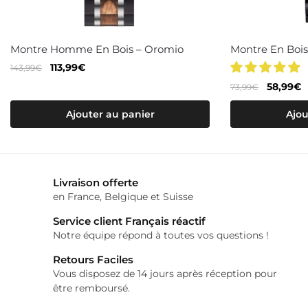
Montre Homme En Bois – Oromio
Montre En Bois
Le
Le
113,99
€
143,99
€
prix
prix
Le
L
58,99
€
73,99
€
initial
actuel
prix
p
était :
est :
Ajouter au panier
Ajou
initial
a
143,99€.
113,99€.
était :
e
73,99€.
5
Livraison offerte
en France, Belgique et Suisse
Service client Français réactif
Notre équipe répond à toutes vos questions !
Retours Faciles
Vous disposez de 14 jours après réception pour
être remboursé.