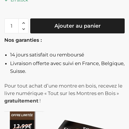
En stock
quantité
Ajouter au panier
de
Montre
Nos garanties :
En
Bois
14 jours satisfait ou remboursé
Squelette
Clair
Livraison offerte
avec suivi en France, Belgique,
Cadran
Suisse.
Transparent
Lunette
Pour tout achat d’une montre en bois, recevez le
Bleue
livre numérique « Tout sur les Montres en Bois »
Mécanisme
gratuitement
!
Doré
-
ScheletroBluChiaro