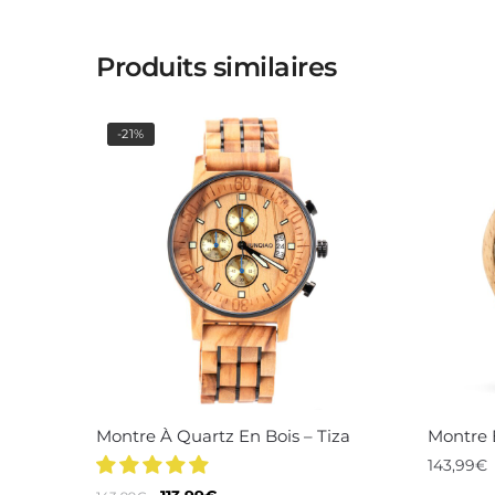
Produits similaires
-21%
Montre À Quartz En Bois – Tiza
Montre E
143,99
€
Le
Le