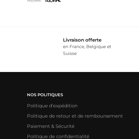
113,99
€
143,99
€
prix
prix
initial
actuel
était :
est :
143,99€.
113,99€.
Livraison offerte
en France, Belgique et
Suisse
NOS POLITIQUES
Politique d’expédition
Politique de retour et de remboursement
Paiement & Sécurité
Politique de confidentialité