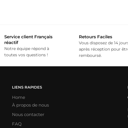
Ce
produit
a
plusieurs
variations.
Service client Français
Retours Faciles
Les
réactif
Vous disposez de 14 jour
options
Notre équipe répond à
après réception pour êtr
toutes vos questions !
remboursé.
peuvent
être
choisies
sur
la
LIENS RAPIDES
page
Home
du
À propos de nous
produit
Nous contacter
FAQ