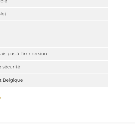
able
le)
ais pas à l’immersion
 sécurité
et Belgique
e