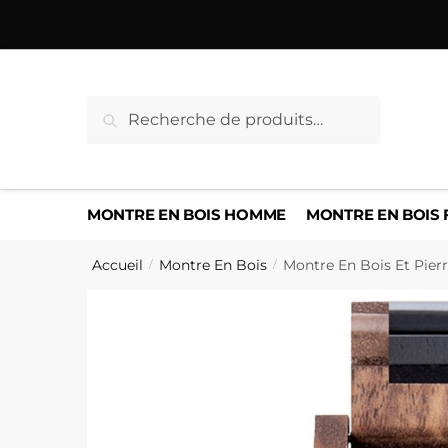
Sauter
Skip
à
to
la
content
navigation
Recherche
Recherche
pour :
MONTRE EN BOIS HOMME
MONTRE EN BOIS
Accueil
Montre En Bois
Montre En Bois Et Pierr
/
/