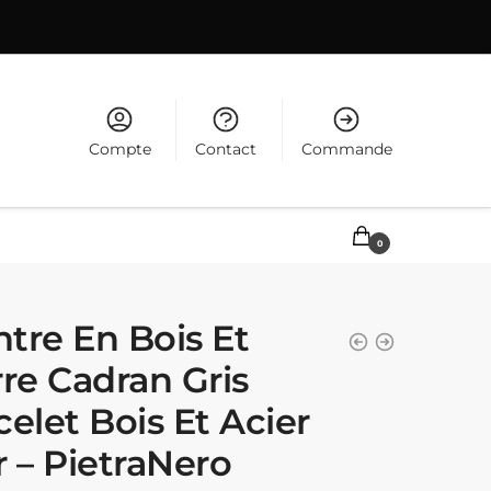
Compte
Contact
Commande
0,00
€
0
tre En Bois Et
rre Cadran Gris
celet Bois Et Acier
r – PietraNero