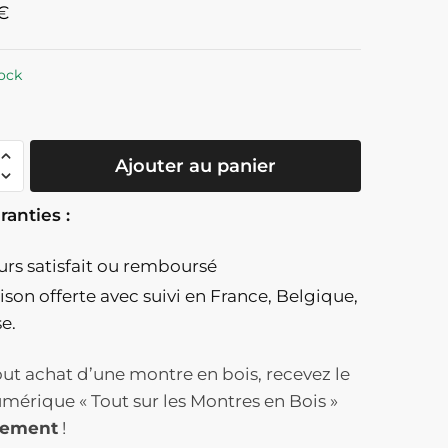
€
ock
té
Ajouter au panier
ranties :
ours satisfait ou remboursé
aison offerte
avec suivi en France, Belgique,
se.
ut achat d’une montre en bois, recevez le
t
umérique « Tout sur les Montres en Bois »
tement
!