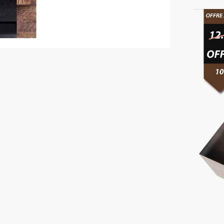
Acier
Noir
-
PietraN