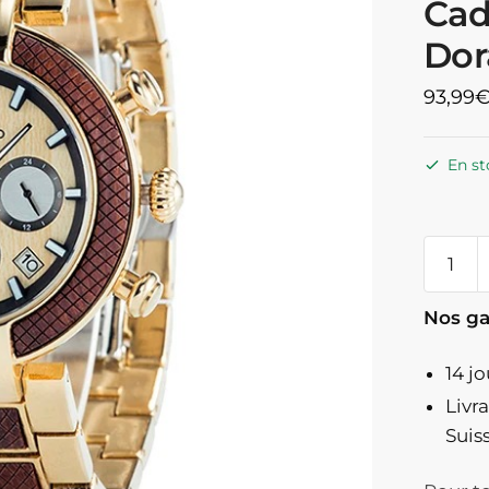
Cad
Dor
93,99
En st
quanti
de
Montre
Nos ga
En
Bois
14 j
Et
Livr
Acier
Suis
Inoxyd
Chrono