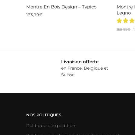
Montre En Bois Design – Typico
Montre 
Legno
163,99
€
Ce
158,99
€
produit
a
plusieurs
variations.
Livraison offerte
Les
en France, Belgique et
options
Suisse
peuvent
être
choisies
sur
la
NOS POLITIQUES
page
Politique d’expédition
du