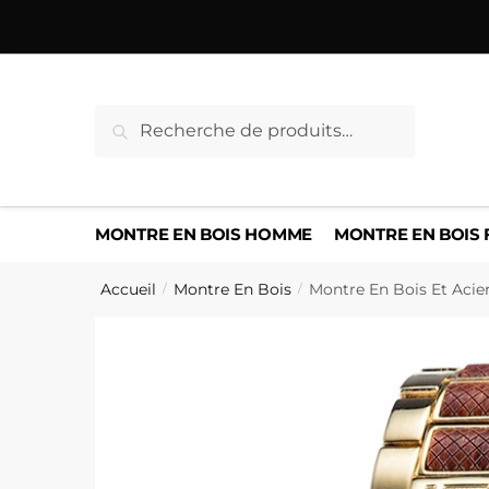
Sauter
Skip
à
to
la
content
navigation
Recherche
Recherche
pour :
MONTRE EN BOIS HOMME
MONTRE EN BOIS
Accueil
Montre En Bois
Montre En Bois Et Acie
/
/