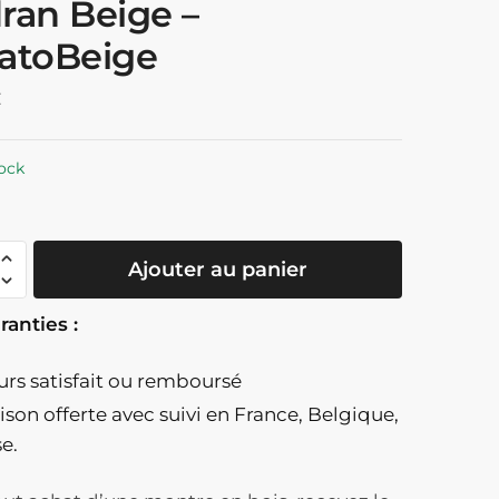
ran Beige –
atoBeige
€
ock
té
Ajouter au panier
ranties :
ours satisfait ou remboursé
aison offerte
avec suivi en France, Belgique,
se.
able
graphe