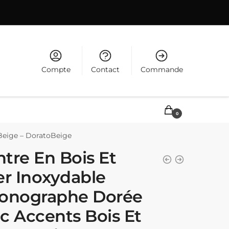
Compte
Contact
Commande
0,00
€
0
Beige – DoratoBeige
tre En Bois Et
er Inoxydable
onographe Dorée
c Accents Bois Et