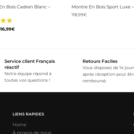
En Bois Cadran Blanc –
Montre En Bois Sport Luxe –
118,99
€
Ce
Le
Le
116,99
€
produit
prix
prix
a
initial
actuel
était :
est :
plusieurs
158,99€.
116,99€.
variations.
Service client Français
Retours Faciles
Les
réactif
Vous disposez de 14 jour
options
Notre équipe répond à
après réception pour êtr
toutes vos questions !
remboursé.
peuvent
être
choisies
sur
la
LIENS RAPIDES
page
Home
du
À propos de nous