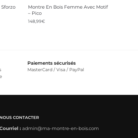
 Sforzo
Montre En Bois Femme Avec Motif
– Pico
148,99
€
Ce
produit
a
plusieurs
Paiements sécurisés
variations.
s
MasterCard / Visa / PayPal
Les
e
options
peuvent
être
choisies
sur
NOUS CONTACTER
la
Courriel :
admin@ma-montre-en-bois.com
page