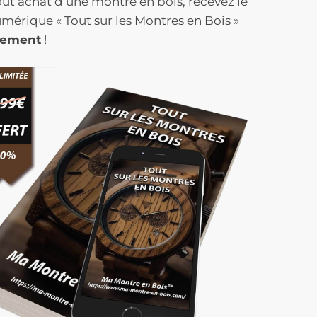
ut achat d’une montre en bois, recevez le
umérique « Tout sur les Montres en Bois »
s
tement
!
Beige