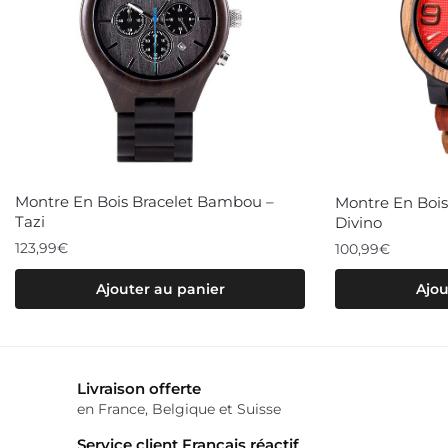
Montre En Bois Bracelet Bambou –
Montre En Bo
Tazi
Divino
123,99
€
100,99
€
Ajouter au panier
Ajou
Livraison offerte
en France, Belgique et Suisse
Service client Français réactif