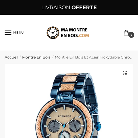
Sauter
Skip
LIVRAISON
OFFERTE
à
to
la
content
navigation
MENU
0
Accueil
Montre En Bois
Montre En Bois Et Acier Inoxydable Chronographe Avec Cadran Beige Et Accent Bleu – BeigeBlu
/
/