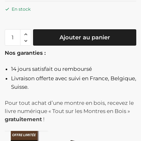
En stock
quantité
Ajouter au panier
de
Montre
Nos garanties :
En
Bois
14 jours satisfait ou remboursé
Et
Acier
Livraison offerte
avec suivi en France, Belgique,
Inoxydable
Suisse.
Chronographe
Avec
Pour tout achat d’une montre en bois, recevez le
Cadran
livre numérique « Tout sur les Montres en Bois »
Beige
gratuitement
!
Et
Accent
Bleu