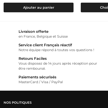
initial
actuel
produit
était :
est :
Ajouter au panier
Choi
143,99€.
113,99€.
a
plusieurs
variations.
Livraison offerte
Les
en France, Belgique et Suisse
options
Service client Français réactif
peuvent
Notre équipe répond à toutes vos questions !
être
choisies
Retours Faciles
Vous disposez de 14 jours après réception pour
sur
être remboursé.
la
Paiements sécurisés
page
MasterCard / Visa / PayPal
du
produit
NOS POLITIQUES