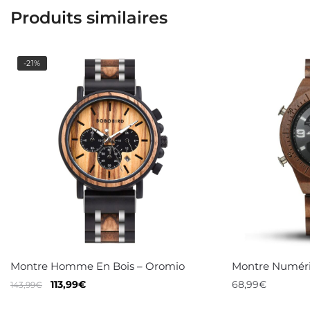
Produits similaires
-21%
Montre Homme En Bois – Oromio
Montre Numéri
Le
Le
113,99
€
68,99
€
143,99
€
prix
prix
Ce