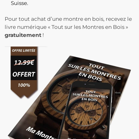
Noir
Suisse.
Chiffres
Blancs
Pour tout achat d’une montre en bois, recevez le
Accents
livre numérique « Tout sur les Montres en Bois »
Métalliques
gratuitement
!
Bracelet
Bois
Et
Noir
-
NeroMetallo