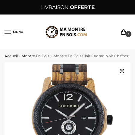
Sauter
Skip
LIVRAISON
OFFERTE
à
to
la
content
navigation
MENU
0
Accueil
Montre En Bois
Montre En Bois Clair Cadran Noir Chiffres Blancs Accents Métalliques Bracelet Bois Et Noir – NeroMetallo
/
/