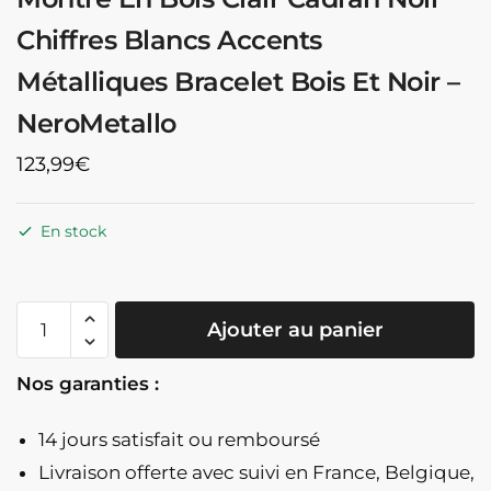
Chiffres Blancs Accents
Métalliques Bracelet Bois Et Noir –
NeroMetallo
123,99
€
En stock
quantité
Ajouter au panier
de
Montre
Nos garanties :
En
Bois
14 jours satisfait ou remboursé
Clair
Cadran
Livraison offerte
avec suivi en France, Belgique,