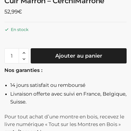
Cuir Marron – CerchiMarrone
52,99
€
En stock
quantité
Ajouter au panier
de
Montre
Nos garanties :
En
Bois
14 jours satisfait ou remboursé
Clair
Cadran
Livraison offerte
avec suivi en France, Belgique,
Cercles
Suisse.
Concentriques
Bracelet
Pour tout achat d’une montre en bois, recevez le
Cuir
livre numérique « Tout sur les Montres en Bois »
Marron