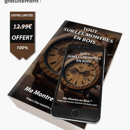
gratuitement
!
-
CerchiMarrone