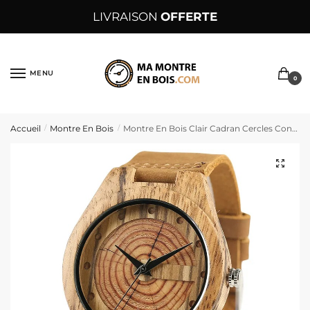
Sauter
Skip
LIVRAISON
OFFERTE
à
to
la
content
navigation
MENU
0
Accueil
Montre En Bois
Montre En Bois Clair Cadran Cercles Concentriques Bracelet Cuir Marron – CerchiMarrone
/
/