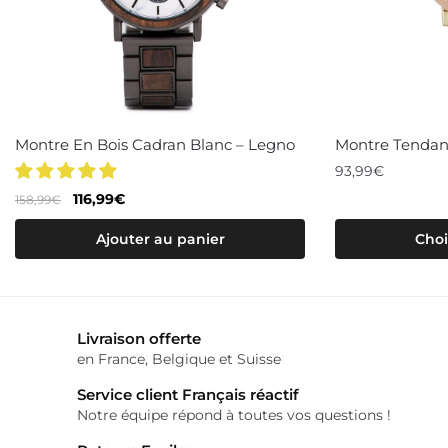
Montre En Bois Cadran Blanc – Legno
Montre Tendan
93,99
€
Le
Le
116,99
€
158,99
€
Ce
prix
prix
produit
Ajouter au panier
Choi
initial
actuel
a
était :
est :
158,99€.
116,99€.
plusieurs
variations.
Livraison offerte
Les
en France, Belgique et Suisse
options
Service client Français réactif
peuvent
Notre équipe répond à toutes vos questions !
être