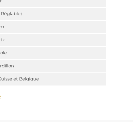
r
e Réglable)
cm
tz
ole
rdillon
Suisse et Belgique
e