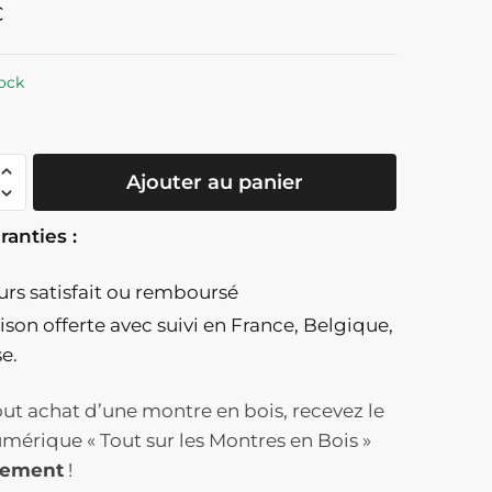
€
ock
té
Ajouter au panier
ranties :
ours satisfait ou remboursé
le
aison offerte
avec suivi en France, Belgique,
se.
ut achat d’une montre en bois, recevez le
t
umérique « Tout sur les Montres en Bois »
tement
!