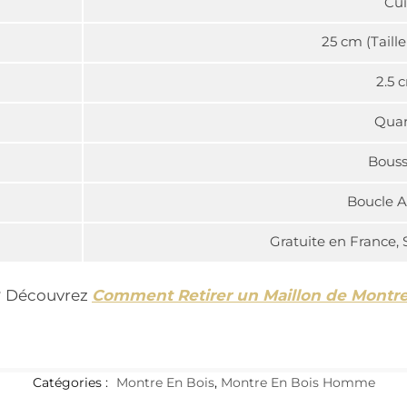
Cui
25 cm (Taill
2.5 
Quar
Bouss
Boucle A
Gratuite en France, 
t ? Découvrez
Comment Retirer un Maillon de Montr
Catégories :
Montre En Bois
,
Montre En Bois Homme