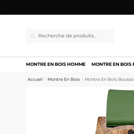
Sauter
Skip
à
to
la
content
navigation
Recherche
Recherche
pour :
MONTRE EN BOIS HOMME
MONTRE EN BOIS
Accueil
Montre En Bois
Montre En Bois Boussol
/
/