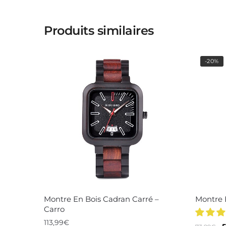
Produits similaires
-20%
Montre En Bois Cadran Carré –
Montre 
Carro
113,99
€
L