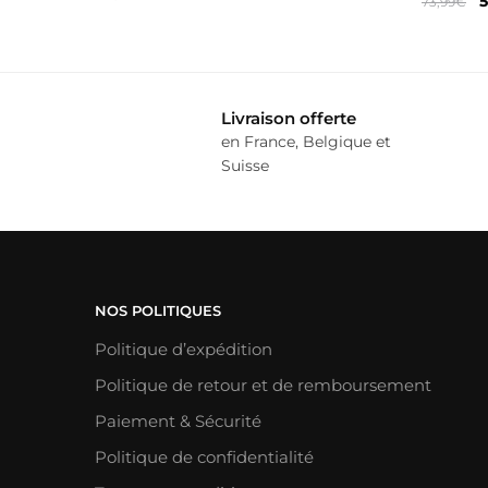
5
73,99
€
p
i
é
7
Livraison offerte
en France, Belgique et
Suisse
NOS POLITIQUES
Politique d’expédition
Politique de retour et de remboursement
Paiement & Sécurité
Politique de confidentialité