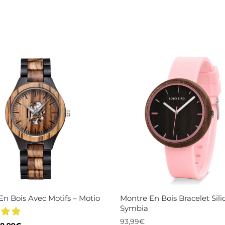
En Bois Avec Motifs – Motio
Montre En Bois Bracelet Sili
Symbia
93,99
€
e
Le