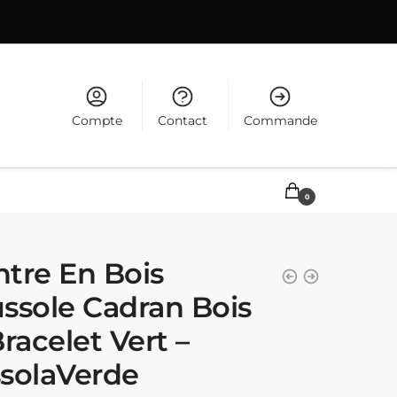
Compte
Contact
Commande
0,00
€
0
tre En Bois
ssole Cadran Bois
Bracelet Vert –
solaVerde