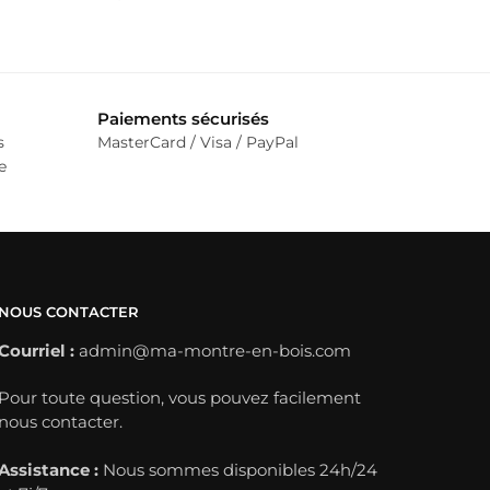
Ce
produit
a
plusieurs
Paiements sécurisés
s
MasterCard / Visa / PayPal
variations.
e
Les
options
peuvent
être
choisies
NOUS CONTACTER
sur
Courriel :
admin@ma-montre-en-bois.com
la
page
Pour toute question, vous pouvez facilement
du
nous contacter.
produit
Assistance :
Nous sommes disponibles 24h/24