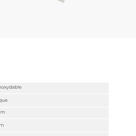
Inoxydable
ique
mm
mm