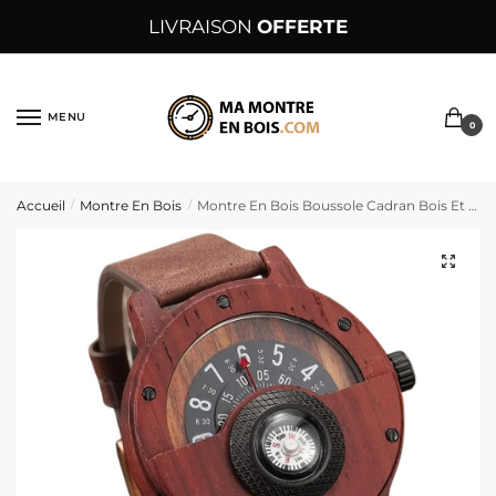
Sauter
Skip
LIVRAISON
OFFERTE
à
to
la
content
navigation
MENU
0
Accueil
Montre En Bois
Montre En Bois Boussole Cadran Bois Et Bracelet Marron – BussolaMarrone
/
/