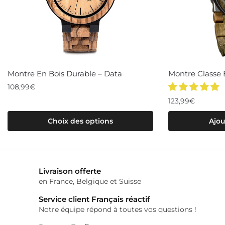
Montre En Bois Durable – Data
Montre Classe E
108,99
€
123,99
€
Ce
produit
Choix des options
Ajou
a
plusieurs
variations.
Livraison offerte
Les
en France, Belgique et Suisse
options
peuvent
Service client Français réactif
Notre équipe répond à toutes vos questions !
être