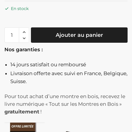
En stock
quantité
Ajouter au panier
de
Montre
Nos garanties :
En
Bois
14 jours satisfait ou remboursé
Boussole
Cadran
Livraison offerte
avec suivi en France, Belgique,
Bois
Suisse.
Et
Bracelet
Pour tout achat d’une montre en bois, recevez le
Marron
livre numérique « Tout sur les Montres en Bois »
-
gratuitement
!
BussolaMarrone