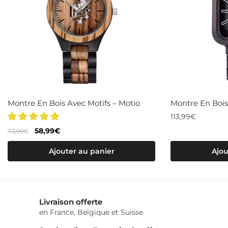
Montre En Bois Avec Motifs – Motio
Montre En Bois
113,99
€
Le
Le
58,99
€
73,99
€
prix
prix
Ajouter au panier
Ajou
initial
actuel
était :
est :
73,99€.
58,99€.
Livraison offerte
en France, Belgique et Suisse