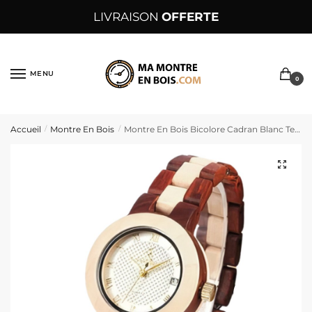
Sauter
Skip
LIVRAISON
OFFERTE
à
to
la
content
navigation
MENU
0
Accueil
Montre En Bois
Montre En Bois Bicolore Cadran Blanc Texturé Et Aiguilles Dorées – BiancoOro
/
/