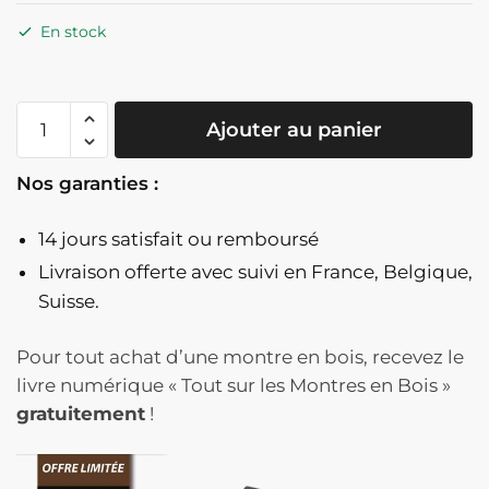
En stock
quantité
Ajouter au panier
de
Montre
Nos garanties :
En
Bois
14 jours satisfait ou remboursé
Bicolore
Cadran
Livraison offerte
avec suivi en France, Belgique,
Blanc
Suisse.
Texturé
Et
Pour tout achat d’une montre en bois, recevez le
Aiguilles
livre numérique « Tout sur les Montres en Bois »
Dorées
gratuitement
!
-
BiancoOro